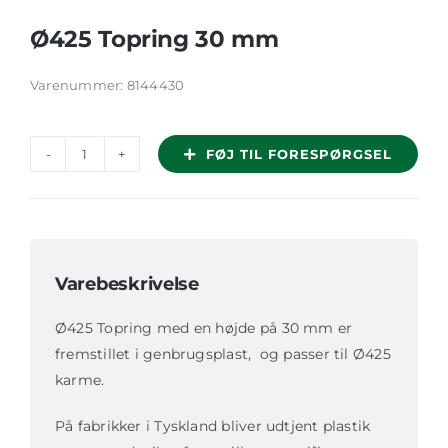
Ø425 Topring 30 mm
Varenummer:
8144430
FØJ TIL FORESPØRGSEL
Ø425
Topring
30
mm
antal
Varebeskrivelse
Ø425 Topring med en højde på 30 mm er
fremstillet i genbrugsplast, og passer til Ø425
karme.
På fabrikker i Tyskland bliver udtjent plastik