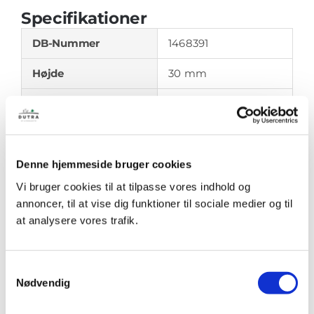
Specifikationer
DB-Nummer
1468391
Højde
30 mm
Materiale
Genbrugsplast
Vægt
6
kg
Belastningsklasse
40 tons
Denne hjemmeside bruger cookies
Vi bruger cookies til at tilpasse vores indhold og
Antal På Palle
50
annoncer, til at vise dig funktioner til sociale medier og til
at analysere vores trafik.
Dokumenter
Samtykkevalg
Datablad Forhøjelsesringe
Nødvendig