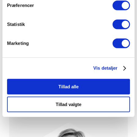
Præferencer
Statistik
Marketing
Vil du høre
mere om
Vis detaljer
løsningen?
Tillad alle
Vi står altid klar til at tage
imod din henvendelse – så tøv
Tillad valgte
ikke med at kontakte os!