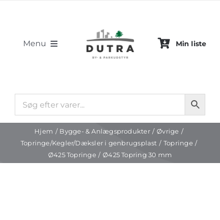
Skip
to
content
Menu
Min liste
By- & Parkudstyr
Bygge- & Anlægsprodukter
Hjem
Bygge- & Anlægsprodukter
Øvrige
Projekter
Topringe/Kegler/Dæksler i genbrugsplast
Topringe
Ø425 Topringe
Ø425 Topring 30 mm
Om os
Kontakt