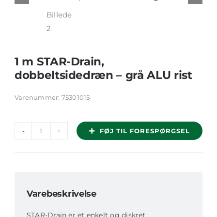
1 m STAR-Drain,
dobbeltsidedræn – grå ALU rist
Varenummer:
75301015
FØJ TIL FORESPØRGSEL
1
m
STAR-
Drain,
dobbeltsidedræn
Varebeskrivelse
-
STAR-Drain er et enkelt og diskret