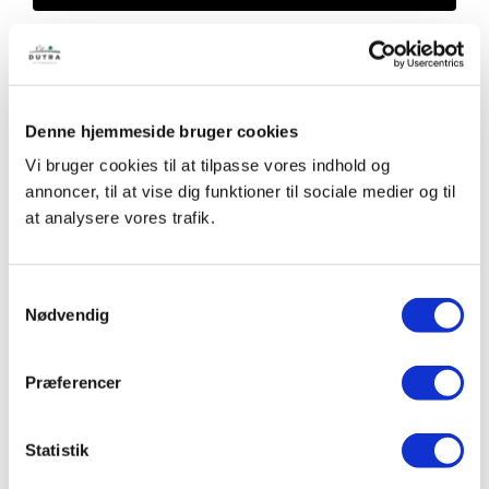
Denne hjemmeside bruger cookies
Tilbehør
Vi bruger cookies til at tilpasse vores indhold og
annoncer, til at vise dig funktioner til sociale medier og til
at analysere vores trafik.
STAR-Drain,
STAR-Drain,
Samtykkevalg
afløbsstykke
endestykke
100×100 m/ Ø110
100×100 m/ Ø75
Nødvendig
mm udløb
mm udløb
Præferencer
Føj til
Detaljer
Føj til
Detaljer
liste
liste
Statistik