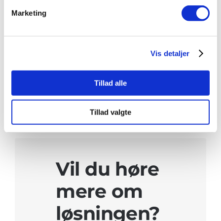
Marketing
STAR-Drain,
STAR-Drain,
endestykke
samlestykke
100×100
100×100
Vis detaljer
Føj til
Detaljer
Føj til
Detaljer
Tillad alle
liste
liste
Tillad valgte
Vil du høre
mere om
løsningen?