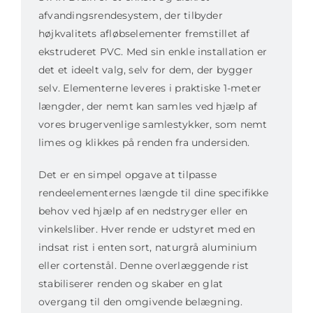
grå
afvandingsrendesystem, der tilbyder
ALU
højkvalitets afløbselementer fremstillet af
rist
ekstruderet PVC. Med sin enkle installation er
antal
det et ideelt valg, selv for dem, der bygger
selv. Elementerne leveres i praktiske 1-meter
længder, der nemt kan samles ved hjælp af
vores brugervenlige samlestykker, som nemt
limes og klikkes på renden fra undersiden.
Det er en simpel opgave at tilpasse
rendeelementernes længde til dine specifikke
behov ved hjælp af en nedstryger eller en
vinkelsliber. Hver rende er udstyret med en
indsat rist i enten sort, naturgrå aluminium
eller cortenstål. Denne overlæggende rist
stabiliserer renden og skaber en glat
overgang til den omgivende belægning.