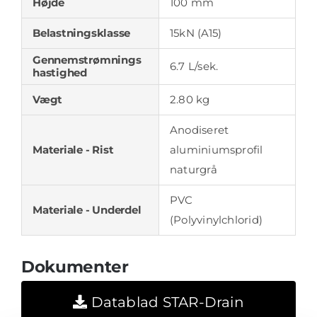
Højde
100 mm
Belastningsklasse
15kN (A15)
Gennemstrømnings
6.7 L/sek.
hastighed
Vægt
2.80 kg
Anodiseret
Materiale - Rist
aluminiumsprofil
naturgrå
PVC
Materiale - Underdel
(Polyvinylchlorid)
Dokumenter
Datablad STAR-Drain