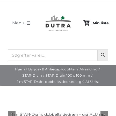
Skip
to
content
Menu
Min liste
By- & Parkudstyr
Bygge- & Anlægsprodukter
Hjem
Bygge- & Anlægsprodukter
Afvanding
Projekter
STAR-Drain
STAR-Drain 100 x 100 mm
1 m STAR-Drain, dobbeltsidedræn – grå ALU rist
Om os
Kontakt