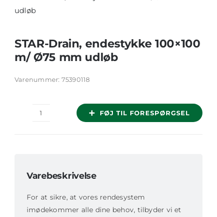
STAR-Drain, endestykke 100×100
m/ Ø75 mm udløb
Varenummer:
75390118
FØJ TIL FORESPØRGSEL
STAR-
Drain,
endestykke
100x100
m/
Varebeskrivelse
Ø75
For at sikre, at vores rendesystem
mm
imødekommer alle dine behov, tilbyder vi et
udløb