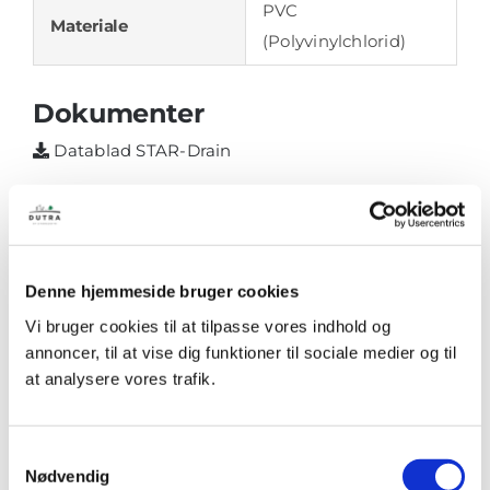
PVC
Materiale
(Polyvinylchlorid)
Dokumenter
Datablad STAR-Drain
Denne hjemmeside bruger cookies
Vil du høre
Vi bruger cookies til at tilpasse vores indhold og
annoncer, til at vise dig funktioner til sociale medier og til
mere om
at analysere vores trafik.
løsningen?
Samtykkevalg
Nødvendig
Vi står altid klar til at tage